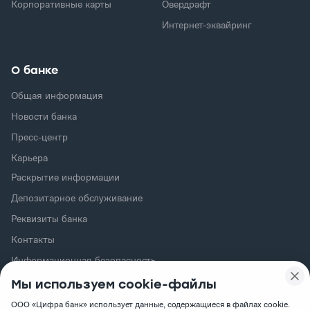
Корпоративные карты
Овердрафт
Интернет-эквайринг
О банке
Общая информация
Новости банка
Пресс-центр
Карьера
Раскрытие информации
Депозитарное обслуживание
Реквизиты банка
Контакты
Информационная безопасность
Политика обработки персональных данных
Мы используем cookie-файлы
Сертификаты Минцифры РФ
ООО «Цифра банк» использует данные, содержащиеся в файлах cookie.