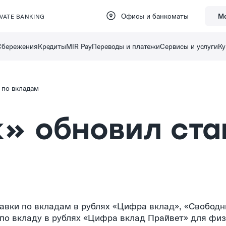
Офисы и банкоматы
М
IVATE BANKING
Сбережения
Кредиты
MIR Pay
Переводы и платежи
Сервисы и услуги
Ку
 по вкладам
» обновил ста
тавки по вкладам в рублях «Цифра вклад», «Свободн
 по вкладу в рублях «Цифра вклад Прайвет» для фи