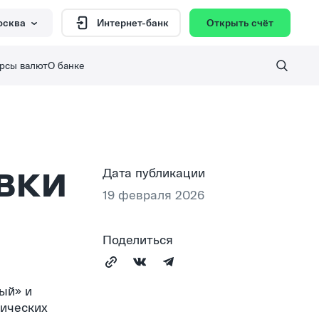
осква
Открыть счёт
Интернет-банк
рсы валют
О банке
вки
Дата публикации
19 февраля 2026
Поделиться
ый» и
зических