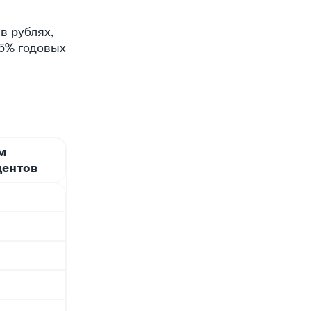
в рублях,
65% годовых
м
центов