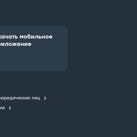
качать мобильное
риложение
 юридических лиц
ии