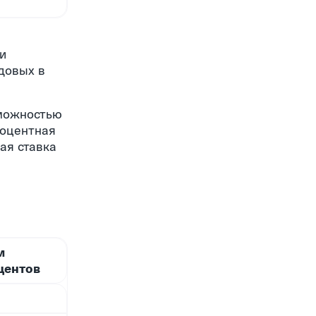
и
довых в
зможностью
роцентная
ая ставка
м
центов