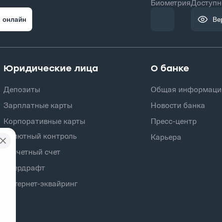
Биометрия
Доступн
 онлайн
Ве
Юридические лица
О банке
Депозиты
Общая информаци
Зарплатные карты
Новости банка
Корпоративные карты
Пресс-центр
Валютный контроль
Карьера
Расчетный счет
Овердрафт
Интернет-эквайринг