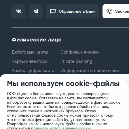
Обращение в Банк
Звонок
Физические лица
Дебетовые карты
Сейфовые ячейки
Карты инвестора
Private Banking
Комбо Цифра карта
Информация о процентных
ставках по договорам
Кредит на товар
Мы используем cookie-файлы
банковского вклада
с физическими лицами
Кешбэк акциями
ООО «Цифра банк» использует данные, содержащиеся
Сбережения
в файлах cookie. Оставаясь на сайте, вы соглашаетесь
на обработку ваших данных, содержащихся в файлах cookie.
Если вы не хотите, чтобы эти данные обрабатывались,
отключите cookie в настройках браузера. Отказ
от использования файлов cookie может привести к тому,
что некоторые функции cайта будут вам недоступны.
Подробнее как мы используем файлы cookie и как их
отключить в
правилах использования cookie