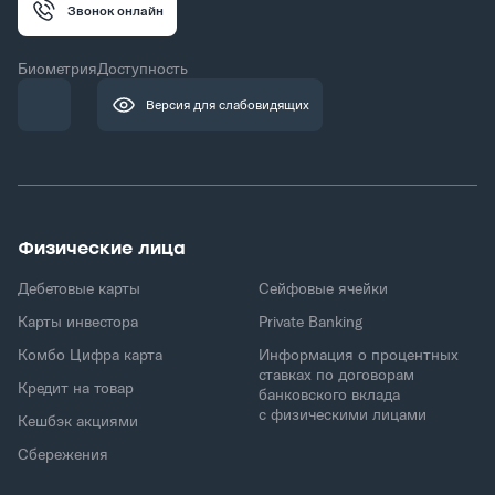
Звонок онлайн
Биометрия
Доступность
Версия для слабовидящих
Физические лица
Дебетовые карты
Сейфовые ячейки
Карты инвестора
Private Banking
Комбо Цифра карта
Информация о процентных
ставках по договорам
Кредит на товар
банковского вклада
с физическими лицами
Кешбэк акциями
Сбережения