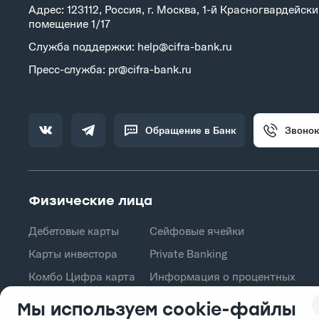
Адрес: 123112, Россия, г. Москва, 1-й Красногвардейский
помещение 1/17
Служба поддержки: help@cifra-bank.ru
Пресс-служба: pr@cifra-bank.ru
Обращение в Банк
Звонок
Физические лица
Дебетовые карты
Сейфовые ячейки
Карты инвестора
Private Banking
Комбо Цифра карта
Информация о процентных
ставках по договорам
Кредит на товар
Мы используем cookie-файлы
банковского вклада