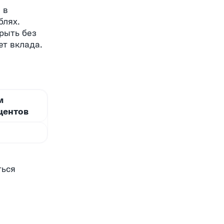
 в
блях.
рыть без
ет вклада.
м
центов
ться