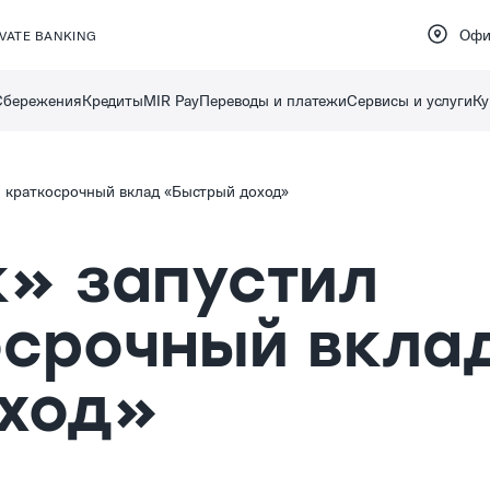
Офи
IVATE BANKING
Сбережения
Кредиты
MIR Pay
Переводы и платежи
Сервисы и услуги
Ку
 краткосрочный вклад «Быстрый доход»
» запустил
осрочный вкла
ход»