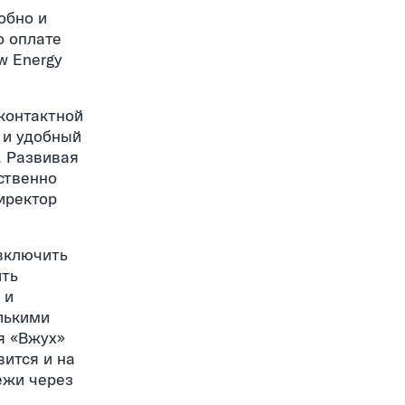
обно и
о оплате
w Energy
контактной
 и удобный
. Развивая
ственно
иректор
 включить
ить
 и
олькими
я «Вжух»
ится и на
ежи через