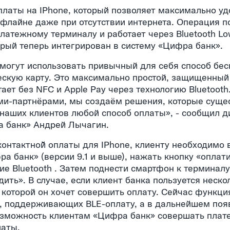
платы на IPhone, который позволяет максимально уд
офлайне даже при отсутствии интернета. Операция п
атежному терминалу и работает через Bluetooth Lo
орый теперь интегрирован в систему «Цифра банк».
 могут использовать привычный для себя способ бес
скую карту. Это максимально простой, защищенный
ает без NFC и Apple Pay через технологию Bluetooth
ами-партнёрами, мы создаём решения, которые суще
аших клиентов любой способ оплаты», - сообщил д
а банк» Андрей Лычагин.
контактной̆ оплаты для IPhone, клиенту необходимо
а банк» (версии 9.1 и выше), нажать кнопку «оплат
е Bluetooth . Затем поднести смартфон к терминалу
ить». В случае, если клиент банка пользуется неск
 которой он хочет совершить оплату. Сейчас функци
, поддерживающих BLE-оплату, а в дальнейшем появ
возможность клиентам «Цифра банк» совершать плат
латы.