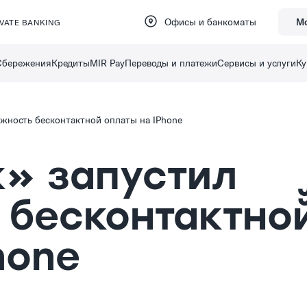
Офисы и банкоматы
М
IVATE BANKING
Сбережения
Кредиты
MIR Pay
Переводы и платежи
Сервисы и услуги
Ку
жность бесконтактной̆ оплаты на IPhone
» запустил
бесконтактной
hone