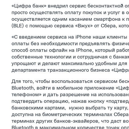
«Цифра банк» внедрил сервис бесконтактной̆ о
просто осуществлять оплату покупок и услуг в 
осуществляется одним касанием смартфона к пл
(BLE) с помощью сервиса «Вжух» от Сбера, кот
«С введением сервиса на iPhone наши клиенты
оплаты без необходимости предъявлять физиче
способ оплаты офлайн на IPhone, который работ
собственные технологии и сотрудничая с банк
упрощают и делают максимально удобным для н
департамента транзакционного бизнеса «Цифр
Для того, чтобы воспользоваться сервисом бес
Bluetooth, войти в мобильное приложение «Цифр
телефоном» и дать разрешение на использовани
подтвердить операцию, нажав кнопку «подтверд
банковскими картами, нужно выбрать ту карту,
доступна на биометрических терминалах Сбера
терминах других банков-эквайеров, что даст 
Bluetooth в максимальном количестве точек оп