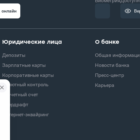
Биометрия
Доступн
 онлайн
Ве
Юридические лица
О банке
Депозиты
Общая информаци
Зарплатные карты
Новости банка
Корпоративные карты
Пресс-центр
Валютный контроль
Карьера
Расчетный счет
Овердрафт
Интернет-эквайринг