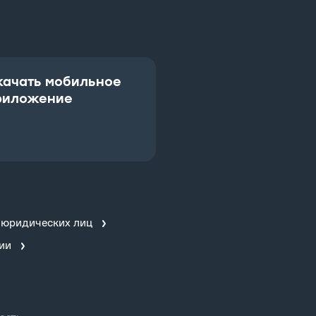
качать мобильное
риложение
 юридических лиц
ии