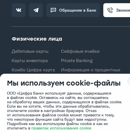
Обращение в Банк
Звонок
Физические лица
Дебетовые карты
Сейфовые ячейки
Карты инвестора
Private Banking
Комбо Цифра карта
Информация о процентных
ставках по договорам
Кредит на товар
Мы используем cookie-файлы
банковского вклада
с физическими лицами
Кешбэк акциями
ООО «Цифра банк» использует данные, содержащиеся
Сбережения
в файлах cookie. Оставаясь на сайте, вы соглашаетесь
на обработку ваших данных, содержащихся в файлах cookie.
Если вы не хотите, чтобы эти данные обрабатывались,
отключите cookie в настройках браузера. Отказ
от использования файлов cookie может привести к тому,
что некоторые функции cайта будут вам недоступны.
Подробнее как мы используем файлы cookie и как их
отключить в
правилах использования cookie