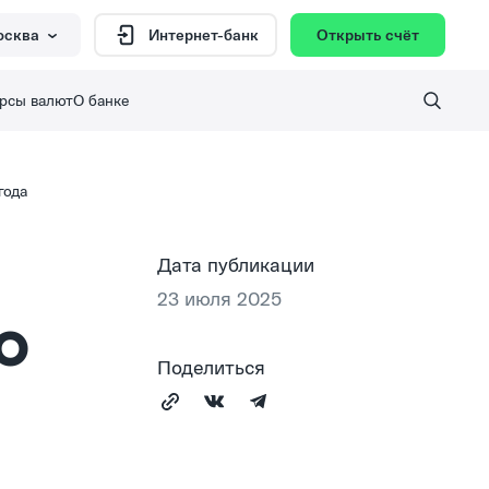
осква
Открыть счёт
Интернет-банк
рсы валют
О банке
года
Дата публикации
23 июля 2025
о
Поделиться