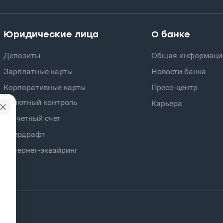
Юридические лица
О банке
Депозиты
Общая информаци
Зарплатные карты
Новости банка
Корпоративные карты
Пресс-центр
Валютный контроль
Карьера
Расчетный счет
Овердрафт
Интернет-эквайринг