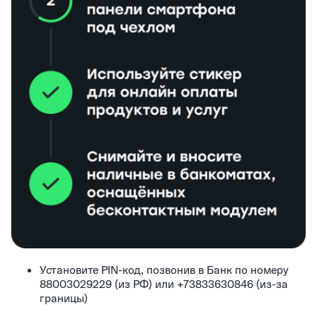
Установите PIN-код, позвонив в Банк по номеру
88003029229 (из РФ) или +73833630846 (из-за
границы)