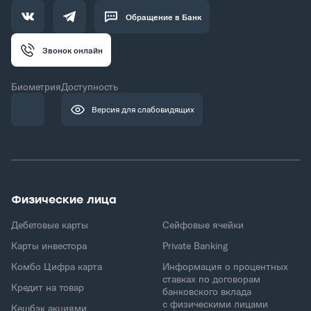
Обращение в Банк
Звонок онлайн
Биометрия
Доступность
Версия для слабовидящих
Физические лица
Дебетовые карты
Сейфовые ячейки
Карты инвестора
Private Banking
Комбо Цифра карта
Информация о процентных
ставках по договорам
Кредит на товар
банковского вклада
с физическими лицами
Кешбэк акциями